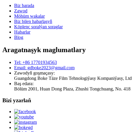
Biz barada
Zawod
Möhüm wakalar
Biz bilen habarlaşyň
Köplenç soralýan soraglar
Habarlar
Blog
Aragatnaşyk maglumatlary
Tel: +86 17701934563
Email: gdboke2023@gmail.com
Zawodyň goşmaçasy:
Guangdong Boke Täze Film Tehnologiýasy Kompaniýasy, Ltd
Baş edara:
Bölüm 2001, Huan Dong Plaza, Zhushi Tongchuang, No. 418 
Bizi yzarlaň