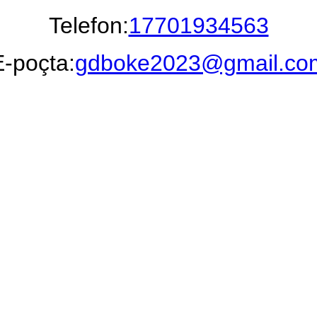
Telefon:
17701934563
E-poçta:
gdboke2023@gmail.co