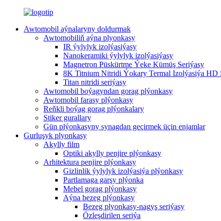
Awtomobil aýnalaryny doldurmak
Awtomobiliň aýna plyonkasy
IR ýylylyk izolýasiýasy
Nanokeramiki ýylylyk izolýasiýasy
Magnetron Püskürtme Ýeke Kümüş Seriýasy
8K Titnium Nitridi Ýokary Termal Izolýasiýa HD 
Titan nitridi seriýasy
Awtomobil boýagyndan gorag plýonkasy
Awtomobil farasy plýonkasy
Reňkli boýag gorag plýonkalary
Stiker gurallary
Gün plýonkasyny synagdan geçirmek üçin enjamlar
Gurluşyk plyonkasy
Akylly film
Optiki akylly penjire plýonkasy
Arhitektura penjire plýonkasy
Gizlinlik ýylylyk izolýasiýa plýonkasy
Partlamaga garşy plýonka
Mebel gorag plýonkasy
Aýna bezeg plýonkasy
Bezeg plyonkasy-nagyş seriýasy
Özleşdirilen seriýa