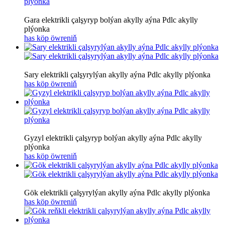
Gara elektrikli çalşyryp bolýan akylly aýna Pdlc akylly
plýonka
has köp öwreniň
Sary elektrikli çalşyrylýan akylly aýna Pdlc akylly plýonka
has köp öwreniň
Gyzyl elektrikli çalşyryp bolýan akylly aýna Pdlc akylly
plýonka
has köp öwreniň
Gök elektrikli çalşyrylýan akylly aýna Pdlc akylly plýonka
has köp öwreniň