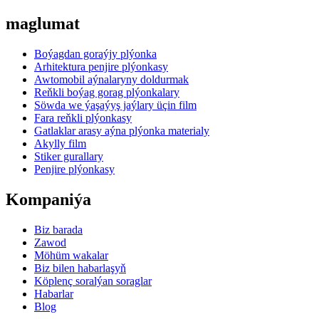
maglumat
Boýagdan goraýjy plýonka
Arhitektura penjire plýonkasy
Awtomobil aýnalaryny doldurmak
Reňkli boýag gorag plýonkalary
Söwda we ýaşaýyş jaýlary üçin film
Fara reňkli plýonkasy
Gatlaklar arasy aýna plýonka materialy
Akylly film
Stiker gurallary
Penjire plýonkasy
Kompaniýa
Biz barada
Zawod
Möhüm wakalar
Biz bilen habarlaşyň
Köplenç soralýan soraglar
Habarlar
Blog