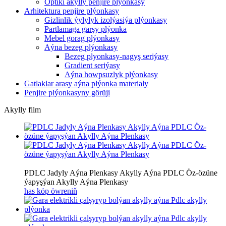
Optiki akylly penjire plýonkasy
Arhitektura penjire plýonkasy
Gizlinlik ýylylyk izolýasiýa plýonkasy
Partlamaga garşy plýonka
Mebel gorag plýonkasy
Aýna bezeg plýonkasy
Bezeg plyonkasy-nagyş seriýasy
Gradient seriýasy
Aýna howpsuzlyk plýonkasy
Gatlaklar arasy aýna plýonka materialy
Penjire plýonkasyny görüji
Akylly film
PDLC Jadyly Aýna Plenkasy Akylly Aýna PDLC Öz-özüne
ýapyşýan Akylly Aýna Plenkasy
has köp öwreniň