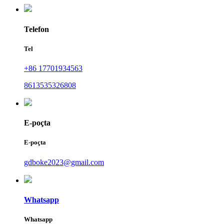
Telefon
Tel
+86 17701934563
8613535326808
E-poçta
E-poçta
gdboke2023@gmail.com
Whatsapp
Whatsapp