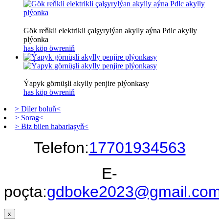
Gök reňkli elektrikli çalşyrylýan akylly aýna Pdlc akylly
plýonka
has köp öwreniň
Ýapyk görnüşli akylly penjire plýonkasy
has köp öwreniň
> Diler boluň<
> Sorag<
> Biz bilen habarlaşyň<
Telefon:
17701934563
E-
poçta:
gdboke2023@gmail.co
x